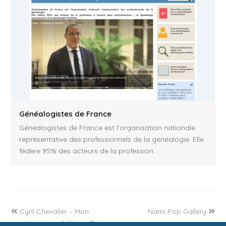
Généalogistes de France
Généalogistes de France est l'organisation nationale
représentative des professionnels de la généalogie. Elle
fédère 95% des acteurs de la profession…
previous
next
Cyril Chevalier – Mon
Nami Pop Gallery
post:
post:
expertise immobilière – Paris