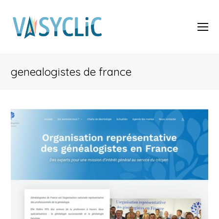
O
Mo
M
genealogistes de france