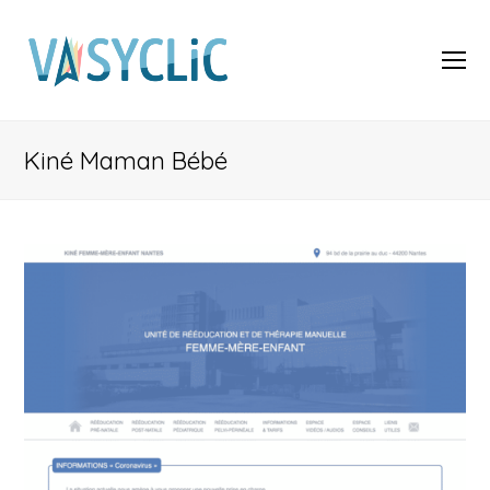
O
Mo
M
Kiné Maman Bébé